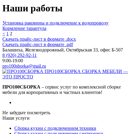
Наши работы
Установка раковины и подключение к водопроводу
Кормление тарантула
<
1
2
Скачать прайс-лист в формате .docx
Скачать прайс-лист в формате .pdf
Балашиха, Железнодорожный, Октябрьская 33, офис Б-507
8 (926) 292-92-11
9:00-19:00
pro100sborka@mail.ru
ПРО100СБОРКА
СБОРКА МЕБЕЛИ —
ЭТО ПРОСТО
ПРО100СБОРКА
– сервис услуг по комплексной сборке
мебели для корпоративных и частных клиентов!
Не забудьте посмотреть
Наши услуги
Сборка кухни с подключением техники
Сборка кухни с подключением сантехники